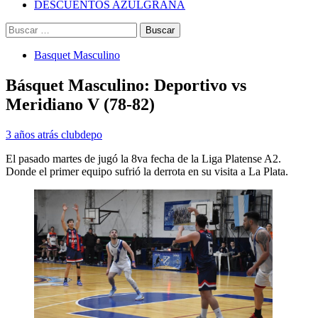
DESCUENTOS AZULGRANA
Buscar:
Basquet Masculino
Básquet Masculino: Deportivo vs
Meridiano V (78-82)
3 años atrás
clubdepo
El pasado martes de jugó la 8va fecha de la Liga Platense A2.
Donde el primer equipo sufrió la derrota en su visita a La Plata.