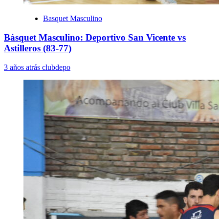
Basquet Masculino
Básquet Masculino: Deportivo San Vicente vs
Astilleros (83-77)
3 años atrás
clubdepo