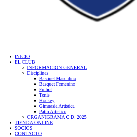
INICIO
EL CLUB
INFORMACION GENERAL
Disciplinas
Basquet Masculino
Basquet Femenino
Futbol
Tenis
Hockey
Gimnasia Artistica
Patin Artistico
ORGANIGRAMA C.D. 2025
TIENDA ONLINE
SOCIOS
CONTACTO