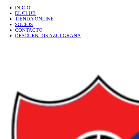
Saltar
INICIO
al
EL CLUB
contenido
TIENDA ONLINE
SOCIOS
CONTACTO
DESCUENTOS AZULGRANA