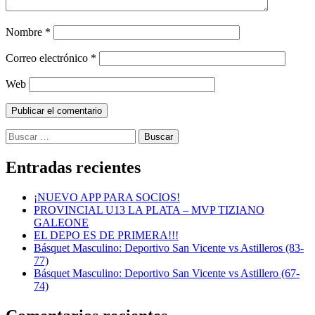
Nombre
*
Correo electrónico
*
Web
Buscar:
Entradas recientes
¡NUEVO APP PARA SOCIOS!
PROVINCIAL U13 LA PLATA – MVP TIZIANO
GALEONE
EL DEPO ES DE PRIMERA!!!
Básquet Masculino: Deportivo San Vicente vs Astilleros (83-
77)
Básquet Masculino: Deportivo San Vicente vs Astillero (67-
74)