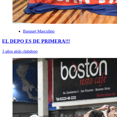
Basquet Masculino
EL DEPO ES DE PRIMERA!!!
3 años atrás
clubdepo